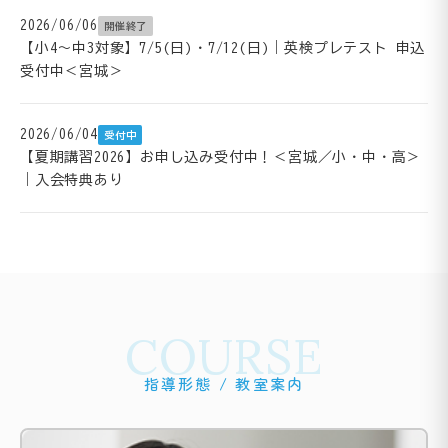
2026/06/06
開催終了
【小4～中3対象】7/5(日)・7/12(日)｜英検プレテスト 申込
受付中＜宮城＞
2026/06/04
受付中
【夏期講習2026】お申し込み受付中！＜宮城／小・中・高＞
｜入会特典あり
COURSE
指導形態 / 教室案内