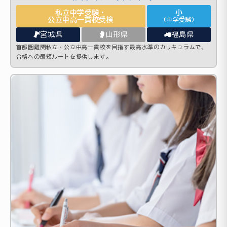
私立中学受験・
小
公立中高一貫校受検
（中学受験）
宮城県
山形県
福島県
首都圏難関私立・公立中高一貫校を目指す最高水準のカリキュラムで、
合格への最短ルートを提供します。