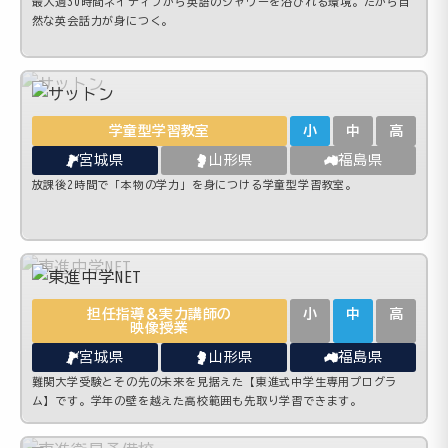
最大週30時間ネイティブから英語のシャワーを浴びれる環境。だから自
然な英会話力が身につく。
学童型学習教室
小
中
高
宮城県
山形県
福島県
放課後2時間で「本物の学力」を身につける学童型学習教室。
担任指導＆実力講師の
小
中
高
映像授業
宮城県
山形県
福島県
難関大学受験とその先の未来を見据えた【東進式中学生専用プログラ
ム】です。学年の壁を越えた高校範囲も先取り学習できます。