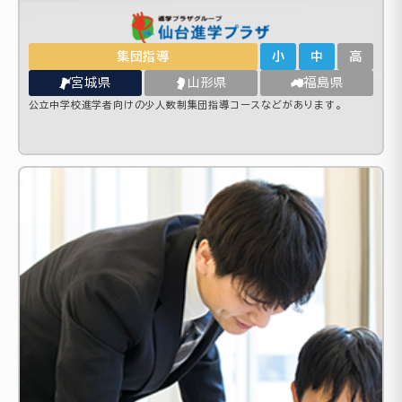
集団指導
小
中
高
宮城県
山形県
福島県
公立中学校進学者向けの少人数制集団指導コースなどがあります。