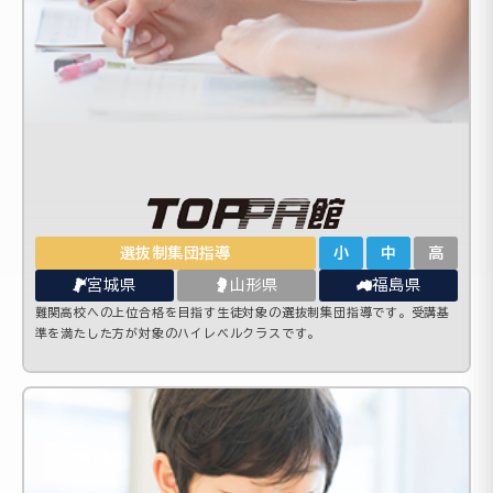
選抜制集団指導
小
中
高
宮城県
山形県
福島県
難関高校への上位合格を目指す生徒対象の選抜制集団指導です。受講基
準を満たした方が対象のハイレベルクラスです。