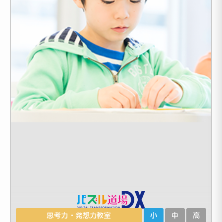
思考力・発想力教室
小
中
高