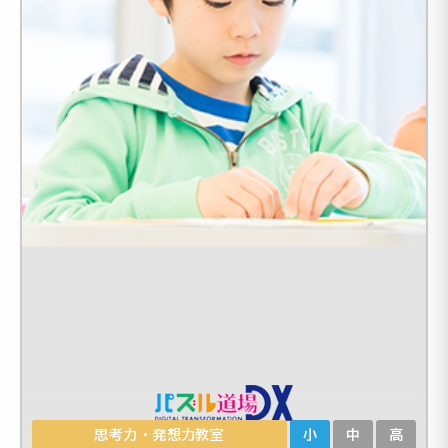
思考力・発想力教室
小
中
高