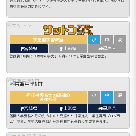
最大週30時間ネイティブから英語のシャワーを浴びれる環境。だから自
然な英会話力が身につく。
学童型学習教室
小
中
高
宮城県
山形県
福島県
放課後2時間で「本物の学力」を身につける学童型学習教室。
担任指導＆実力講師の
小
中
高
映像授業
宮城県
山形県
福島県
難関大学受験とその先の未来を見据えた【東進式中学生専用プログラ
ム】です。学年の壁を越えた高校範囲も先取り学習できます。