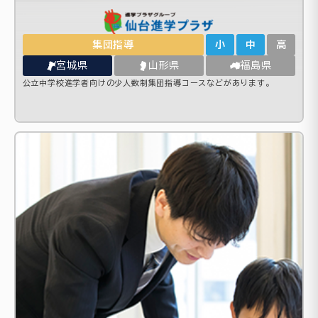
集団指導
小
中
高
宮城県
山形県
福島県
公立中学校進学者向けの少人数制集団指導コースなどがあります。